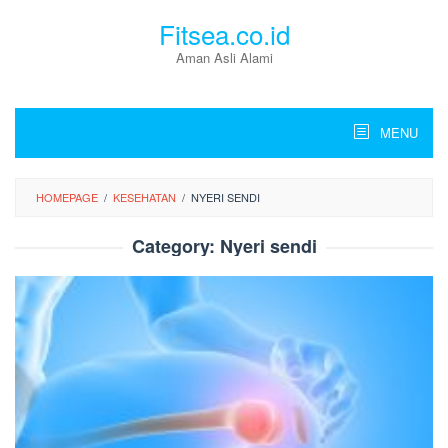
Skip
Fitsea.co.id
to
content
Aman Asli Alami
MENU
HOMEPAGE
/
KESEHATAN
/
NYERI SENDI
Category:
Nyeri sendi