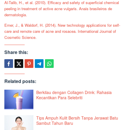
Al-Talib, H., et al. (2010). Efficacy and safety of superficial chemical
peeling in treatment of active acne vulgaris. Anais brasileiros de
dermatologia.
Emer, J., & Waldorf, H. (2014). New technology applications for self‐
care and remote care of acne and rosacea. International Journal of
Cosmetic Science.
Share this:
Related posts:
Berkilau dengan Collagen Drink: Rahasia
Kecantikan Para Selebriti
Tips Ampuh Kulit Bersih Tanpa Jerawat Batu
Sambut Tahun Baru