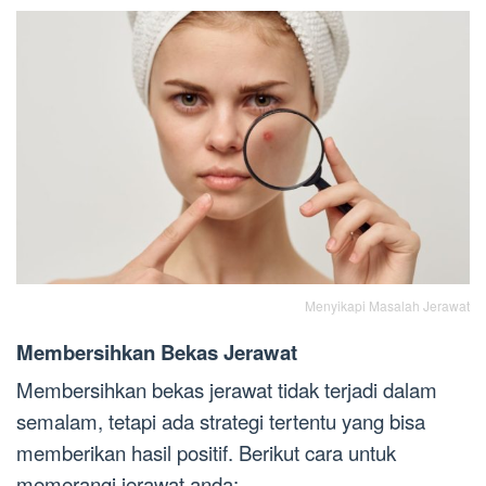
Menyikapi Masalah Jerawat
Membersihkan Bekas Jerawat
Membersihkan bekas jerawat tidak terjadi dalam
semalam, tetapi ada strategi tertentu yang bisa
memberikan hasil positif. Berikut cara untuk
memerangi jerawat anda: