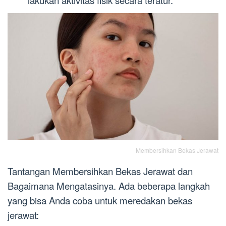
Membersihkan Bekas Jerawat
Tantangan Membersihkan Bekas Jerawat dan
Bagaimana Mengatasinya. Ada beberapa langkah
yang bisa Anda coba untuk meredakan bekas
jerawat: