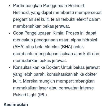
Pertimbangkan Penggunaan Retinoid:
Retinoid, yang dapat membantu mempercepat
pergantian sel kulit, telah terbukti efektif dalam
membersihkan bekas jerawat.
Coba Pengelupasan Kimia: Proses ini dapat
mencakup penggunaan asam alpha hidroksi
(AHA) atau beta hidroksi (BHA) untuk
membantu mengelupas lapisan atas kulit dan
memudarkan bekas jerawat.
Konsultasikan ke Dokter: Untuk bekas jerawat
yang lebih parah, konsultasikanlah ke dokter
kulit. Mereka mungkin mempertimbangkan
memakaikan laser atau perawatan Intense
Pulsed Light (IPL).
Kesimpulan