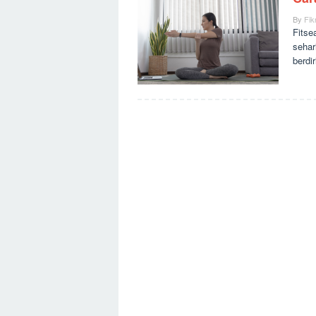
By
Fikr
Fitse
sehar
berdi