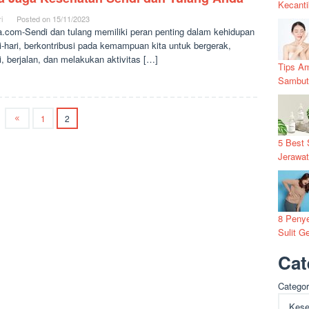
Kecanti
i
Posted on
15/11/2023
a.com-Sendi dan tulang memiliki peran penting dalam kehidupan
i-hari, berkontribusi pada kemampuan kita untuk bergerak,
ri, berjalan, dan melakukan aktivitas […]
Tips Am
Sambut
1
2
5 Best 
Jerawa
8 Penye
Sulit G
Cat
Categor