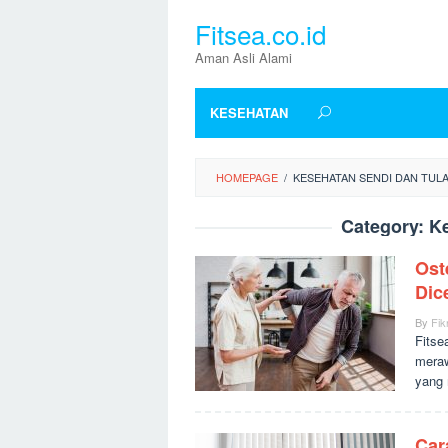
Skip
Fitsea.co.id
to
content
Aman Asli Alami
KESEHATAN
HOMEPAGE
/
KESEHATAN SENDI DAN TUL
Category:
K
Ost
Dic
By
Fikr
Fitse
meraw
yang
Car