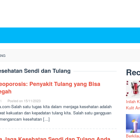
ANG
Rec
esehatan Sendi dan Tulang
eoporosis: Penyakit Tulang yang Bisa
egah
i
Posted on
15/11/2023
Inilah 
a.com-Salah satu tugas kita dalam menjaga kesehatan adalah
Kulit A
at kekuatan dan kepadatan tulang kita. Salah satu gangguan
 mengancam kesehatan […]
Berkila
a Jaga Kesehatan Sendi dan Tulang Anda