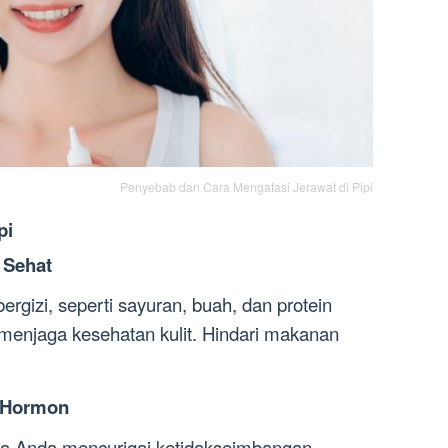
Penyebab dan Cara Mengatasi Jerawat di Pipi
pi
 Sehat
gizi, seperti sayuran, buah, dan protein
enjaga kesehatan kulit. Hindari makanan
 Hormon
ika Anda mencurigai ketidakseimbangan