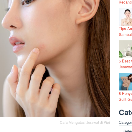
Kecanti
Tips Am
Sambut
5 Best 
Jerawa
8 Penye
Sulit G
Cat
Categor
Cara Mengatasi Jerawat di Pipi