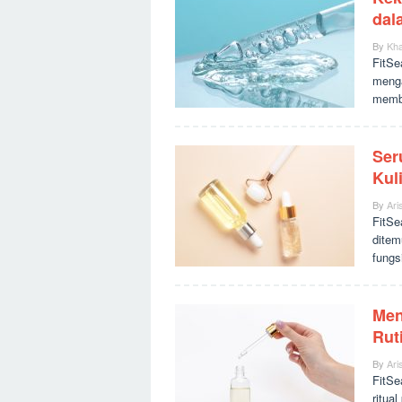
dal
By
Kha
FitSe
menga
memba
Ser
Kul
By
Ari
FitSe
ditem
fungs
Men
Rut
By
Ari
FitSe
ritua