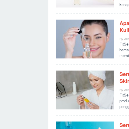
kena
Apa
Kul
By
Ari
FitSe
berca
memb
Ser
Ski
By
Ari
FitSe
produ
pengg
Ser