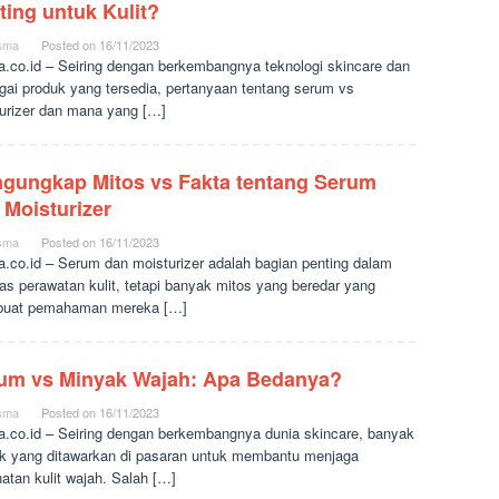
ting untuk Kulit?
sma
Posted on
16/11/2023
a.co.id – Seiring dengan berkembangnya teknologi skincare dan
gai produk yang tersedia, pertanyaan tentang serum vs
urizer dan mana yang […]
gungkap Mitos vs Fakta tentang Serum
 Moisturizer
sma
Posted on
16/11/2023
a.co.id – Serum dan moisturizer adalah bagian penting dalam
itas perawatan kulit, tetapi banyak mitos yang beredar yang
uat pemahaman mereka […]
um vs Minyak Wajah: Apa Bedanya?
sma
Posted on
16/11/2023
a.co.id – Seiring dengan berkembangnya dunia skincare, banyak
k yang ditawarkan di pasaran untuk membantu menjaga
atan kulit wajah. Salah […]