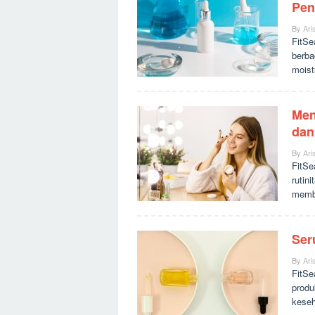
Pen
By
Ari
FitSe
berba
moist
Men
dan
By
Ari
FitSe
rutin
memb
Ser
By
Ari
FitSe
produ
keseh