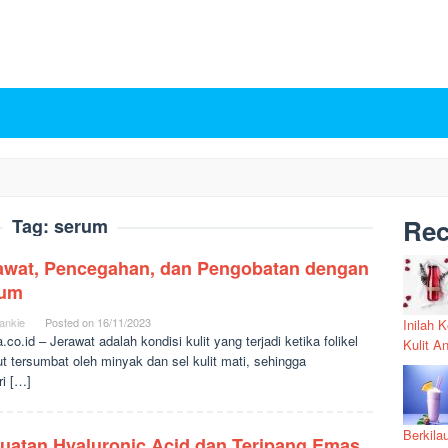
Rec
Tag:
serum
awat, Pencegahan, dan Pengobatan dengan
rum
ankie
Posted on
16/11/2023
Inilah 
.co.id – Jerawat adalah kondisi kulit yang terjadi ketika folikel
Kulit A
t tersumbat oleh minyak dan sel kulit mati, sehingga
ri […]
Berkila
uatan Hyaluronic Acid dan Teripang Emas