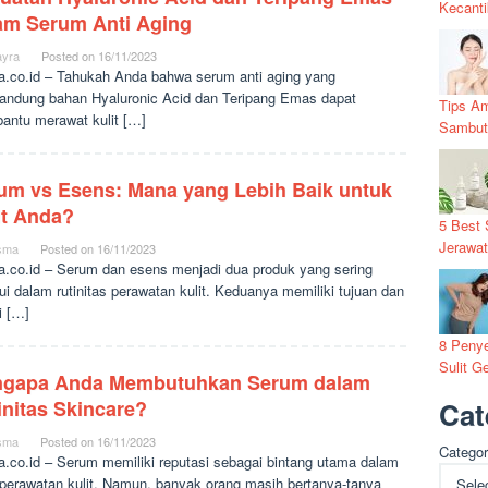
Kecanti
am Serum Anti Aging
yra
Posted on
16/11/2023
a.co.id – Tahukah Anda bahwa serum anti aging yang
ndung bahan Hyaluronic Acid dan Teripang Emas dapat
Tips Am
ntu merawat kulit […]
Sambut
um vs Esens: Mana yang Lebih Baik untuk
it Anda?
5 Best 
Jerawa
sma
Posted on
16/11/2023
a.co.id – Serum dan esens menjadi dua produk yang sering
ui dalam rutinitas perawatan kulit. Keduanya memiliki tujuan dan
i […]
8 Penye
Sulit G
gapa Anda Membutuhkan Serum dalam
initas Skincare?
Cat
sma
Posted on
16/11/2023
Categor
a.co.id – Serum memiliki reputasi sebagai bintang utama dalam
l perawatan kulit. Namun, banyak orang masih bertanya-tanya