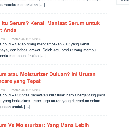
pa mereka memerlukan […]
 Itu Serum? Kenali Manfaat Serum untuk
it Anda
sma
Posted on
16/11/2023
a.co.id – Setiap orang mendambakan kulit yang sehat,
haya, dan bebas jerawat. Salah satu produk yang mampu
antu memenuhi impian […]
um atau Moisturizer Duluan? Ini Urutan
ncare yang Tepat
sma
Posted on
16/11/2023
a.co.id – Rutinitas perawatan kulit tidak hanya bergantung pada
k yang berkualitas, tetapi juga urutan yang diterapkan dalam
unaan produk […]
um Vs Moisturizer: Yang Mana Lebih