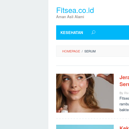
Skip
Fitsea.co.id
to
content
Aman Asli Alami
KESEHATAN
HOMEPAGE
/
SERUM
Jer
Se
By
Riv
Fitsea
rambu
bakte
Kek