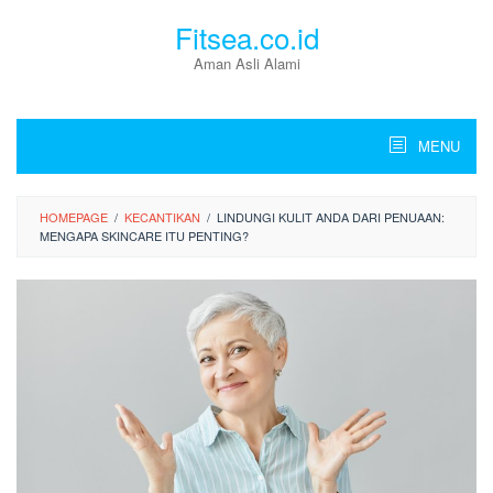
Skip
Fitsea.co.id
to
content
Aman Asli Alami
MENU
HOMEPAGE
/
KECANTIKAN
/
LINDUNGI KULIT ANDA DARI PENUAAN:
MENGAPA SKINCARE ITU PENTING?