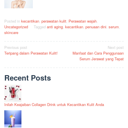
Posted in
kecantikan
,
perawatan kulit
,
Perawatan wajah
,
Uncategorized
Tagged
anti aging
,
kecantikan
,
penuaan dini
,
serum
,
skincare
Post
Previous post
Next post
Teripang dalam Perawatan Kulit!
Manfaat dan Cara Penggunaan
navigation
Serum Jerawat yang Tepat
Recent Posts
Inilah Keajaiban Collagen Drink untuk Kecantikan Kulit Anda