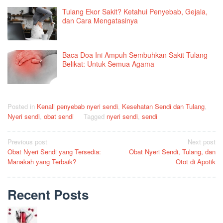
Tulang Ekor Sakit? Ketahui Penyebab, Gejala,
dan Cara Mengatasinya
Baca Doa Ini Ampuh Sembuhkan Sakit Tulang
Belikat: Untuk Semua Agama
Posted in
Kenali penyebab nyeri sendi
,
Kesehatan Sendi dan Tulang
,
Nyeri sendi
,
obat sendi
Tagged
nyeri sendi
,
sendi
Post
Previous post
Next post
Obat Nyeri Sendi yang Tersedia:
Obat Nyeri Sendi, Tulang, dan
navigation
Manakah yang Terbaik?
Otot di Apotik
Recent Posts