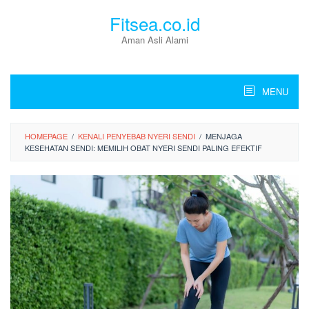
Skip
Fitsea.co.id
to
content
Aman Asli Alami
MENU
HOMEPAGE
/
KENALI PENYEBAB NYERI SENDI
/
MENJAGA
KESEHATAN SENDI: MEMILIH OBAT NYERI SENDI PALING EFEKTIF